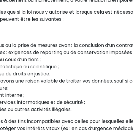
, directement ou indirectement, à votre relation d’emploi 
 que si la loi nous y autorise et lorsque cela est nécessai
peuvent être les suivantes :
s ou la prise de mesures avant la conclusion d’un contrat
(ex : exigences de reporting ou de conservation imposées 
u ceux d’un tiers ;
atistique ou scientifique ;
e de droits en justice.
 avons une raison valable de traiter vos données, sauf si 
ure:
t interne ;
ervices informatiques et de sécurité ;
s ou autres activités illégales.
 à des fins incompatibles avec celles pour lesquelles elle
rotéger vos intérêts vitaux (ex : en cas d’urgence médical