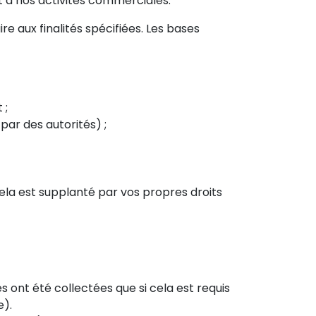
et à nos activités commerciales.
re aux finalités spécifiées. Les bases
 ;
par des autorités) ;
cela est supplanté par vos propres droits
s ont été collectées que si cela est requis
e).