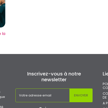
 la
Inscrivez-vous à notre
Li
newsletter
PO
CO
s
CO
 que
DE
A 
cté