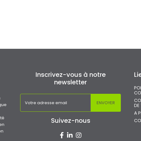
Inscrivez-vous à notre
Li
newsletter
PO
CO
s
CO
 que
DE
A 
cté
Suivez-nous
CO
 en
en