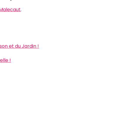
 Malecaut
.
on et du Jardin !
lle !